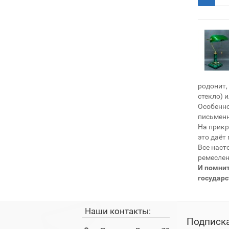
родонит,
стекло) 
Особенно
письмен
На прикр
это даёт
Все наст
ремесле
И помни
государ
Наши контакты:
Подписка