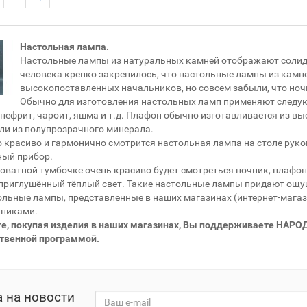
Настольная лампа.
Настольные лампы из натуральных камней отображают солидно
человека крепко закрепилось, что настольные лампы из камне
высокопоставленных начальников, но совсем забыли, что но
Обычно для изготовления настольных ламп применяют следующ
 нефрит, чароит, яшма и т.д. Плафон обычно изготавливается из в
или из полупрозрачного минерала.
 красиво и гармонично смотрится настольная лампа на столе руков
ный прибор.
оватной тумбочке очень красиво будет смотреться ночник, плафон
 приглушённый тёплый свет. Такие настольные лампы придают ощущ
ольные лампы, представленные в наших магазинах (интернет-мага
нниками.
те, покупая изделия в наших магазинах, Вы поддерживаете НАР
ственной программой.
 на новости