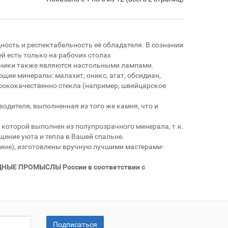
сть и респектабельность её обладателя. В сознании
й есть только на рабочих столах
чники также являются настольными лампами.
ие минералы: малахит, оникс, агат, обсидиан,
ысококачественно стекла (например, швейцарское
одителя, выполненная из того же камня, что и
 которой выполнен из полупрозрачного минерала, т.к.
ение уюта и тепла в Вашей спальне.
зине), изготовлены вручную лучшими мастерами-
ОДНЫЕ ПРОМЫСЛЫ России в соответствии с
Подписаться