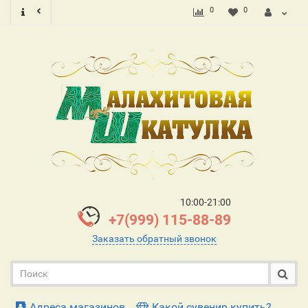
0
0
10:00-21:00
+7(999) 115-88-89
Заказать обратный звонок
Адреса магазинов
Какой сувенир купить?