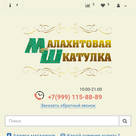
0
0
10:00-21:00
+7(999) 115-88-89
Заказать обратный звонок
Адреса магазинов
Какой сувенир купить?