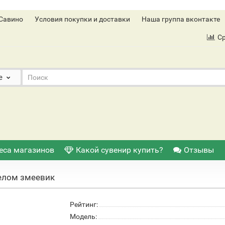
Савино
Условия покупки и доставки
Наша группа вконтакте
С
е
еса магазинов
Какой сувенир купить?
Отзывы
гелом змеевик
Рейтинг:
Модель: