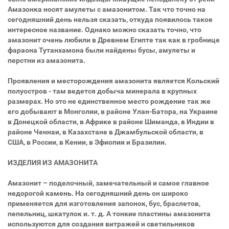
Амазонка носят амулеты с амазонитом. Так что точно на
сегодняшний день нельзя сказать, откуда появилось такое
интересное название. Однако можно сказать точно, что
амазонит очень любили в Древнем Египте так как в гробнице
фараона Тутанхамона были найдены бусы, амулеты и
перстни из амазонита.
Проявления и месторождения амазонита является Кольский
полуостров - там ведется добыча минерала в крупных
размерах. Но это не единственное место рождение так же
его добывают в Монголии, в районе Улан-Батора, на Украине
в Донецкой области, в Африке в районе Шиманда, в Индии в
районе Ченнаи, в Казахстане в Джамбульской области, в
США, в России, в Кении, в Эфиопии и Бразилии.
ИЗДЕЛИЯ ИЗ АМАЗОНИТА
Амазонит – поделочный, замечательный и самое главное
недорогой камень. На сегодняшний день он широко
применяется для изготовления запонок, бус, браслетов,
пепельниц, шкатулок и. т. д. А тонкие пластины амазонита
используются для создания витражей и светильников