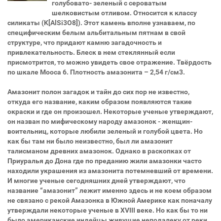
голубовато- зеленый с сероватым
шелковистым отливом. Относится к классу
силикаты (K[AlSi3O8]). Этот камень вполне узнаваем, по
специфическим белым альбитальным пятнам в свой
структуре, что придают камню загадочность и
привлекательность. Блеск в нем стеклянный если
присмотрится, то можно увидеть свое отражение. Твёрдость
по шкале Мооса 6. Плотность амазонита – 2,54 г/см3.
Амазонит полон загадок и тайн до сих пор не известно,
откуда его название, каким образом появляются такие
окраски и где он произошел. Некоторые ученые утверждают,
он назван по мифическому народу амазонок - женщин-
воительниц, которые любили зеленый и голубой цвета. Но
как бы там ни было неизвестно, был ли амазонит
талисманом древних амазонок. Однако в раскопках от
Приуралья до Дона где по преданию жили амазонки часто
находили украшения из амазонита потемневший от времени.
И многие ученые сегодняшних дней утверждают, что
название “амазонит” лежит именно здесь и не коем образом
не связано с рекой Амазонка в Южной Америке как поначалу
утверждали некоторые ученые в XVIII веке. Но как бы то ни
было американские индейцы живущие неподалеку от реки