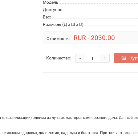
Модель:
Доступно:
Вес:
Размеры (Д x Ш x В):
RUR - 2030.00
Стоимость:
-
Куп
Количество:
+
й кристаллизации) одними из лучших мастеров камнерезного дела. Данный эк
ся символом здоровья, долголетия, надежды и богатства. Притягивает взор, п