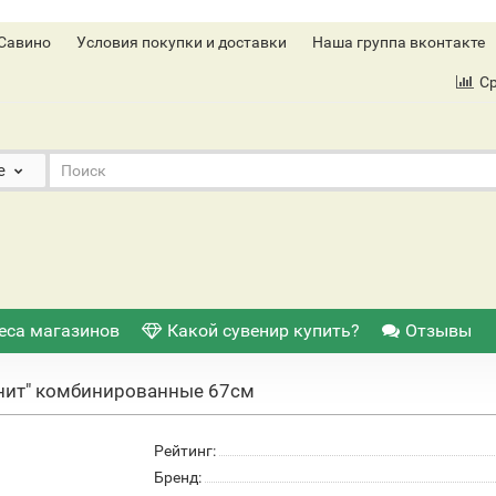
Савино
Условия покупки и доставки
Наша группа вконтакте
С
е
еса магазинов
Какой сувенир купить?
Отзывы
нит" комбинированные 67см
Рейтинг:
Бренд: