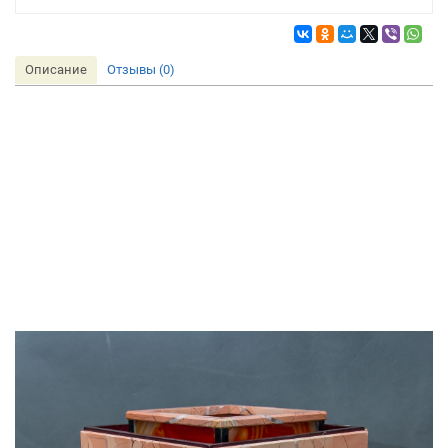
Описание
Отзывы (0)
Ночник настольный "Модерн" будет очень красиво
смотреться в спальне и давать приглушённый рассеянный
свет.
Настольный ночник изготовлен из натуральных агата и
яшмы лучшими уральскими мастерами (народные
промыслы).
Подставка и плафон изготовлены из агата, а внешние
декоративные элементы из яшмы на древесине.
Металлическая стойка хромирована.